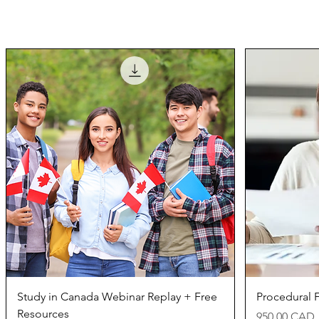
Швидкий перегляд
Study in Canada Webinar Replay + Free
Procedural F
Resources
Ціна
950,00 CAD