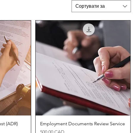
Сортувати за
д
Швидкий перегляд
st (ADR)
Employment Documents Review Service
Ціна
500,00 CAD