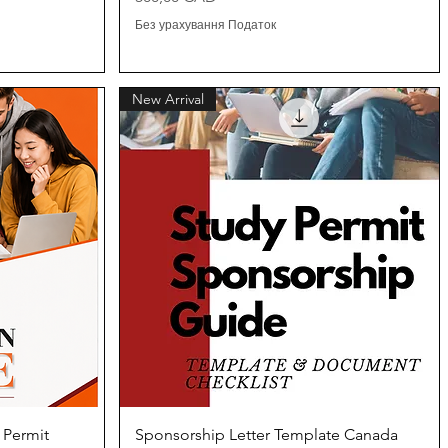
Без урахування Податок
New Arrival
д
Швидкий перегляд
 Permit
Sponsorship Letter Template Canada