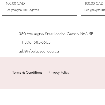
Ціна
Ціна
100,00 CAD
100,00 CAD
Без урахування Податок
Без урахуванн
380 Wellington Street London Ontario N6A 5B
+1(306) 585-6565
ask@infoplacecanada.ca
Terms & Conditions
Privacy Policy
The information on thi