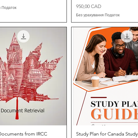
Ціна
950,00 CAD
я Податок
Без урахування Податок
Швидкий перегляд
Швидкий перегля
Documents from IRCC
Study Plan for Canada Study