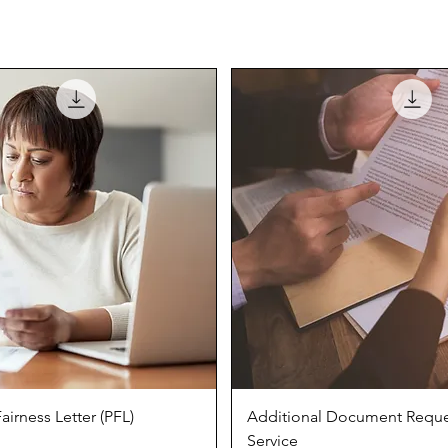
Швидкий перегляд
Швидкий перегля
airness Letter (PFL)
Additional Document Reque
Service