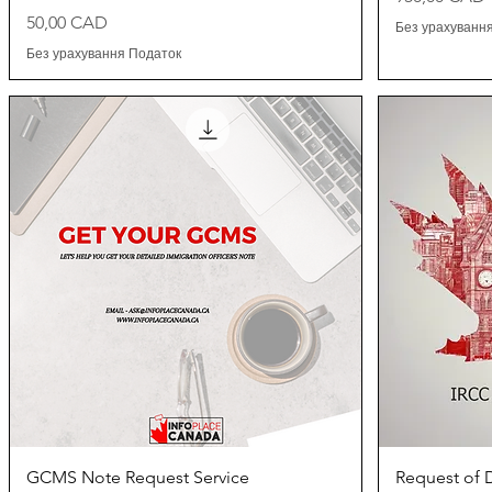
Ціна
50,00 CAD
Без урахуванн
Без урахування Податок
Швидкий перегляд
GCMS Note Request Service
Request of 